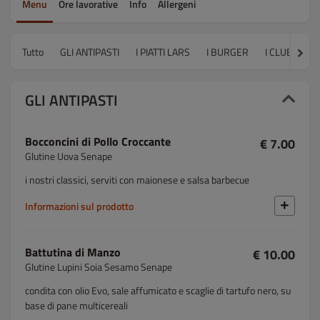
Menu
Ore lavorative
Info
Allergeni
Tutto
GLI ANTIPASTI
I PIATTI LARS
I BURGER
I CLUB SAN
GLI ANTIPASTI
Bocconcini di Pollo Croccante
€ 7.00
Glutine Uova Senape
i nostri classici, serviti con maionese e salsa barbecue
Informazioni sul prodotto
Battutina di Manzo
€ 10.00
Glutine Lupini Soia Sesamo Senape
condita con olio Evo, sale affumicato e scaglie di tartufo nero, su
base di pane multicereali