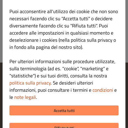
Puoi acconsentire all'utilizzo dei cookie che non sono
LA CANTINA - VINI BIANCHI
necessari facendo clic su "Accetta tutti" o decidere
diversamente facendo clic su "Rifiuta tutti". Puoi
LA CANTINA - BOLLICINE
accedere alle impostazioni in qualsiasi momento e
deselezionare i cookies (nella politica sulla privacy o
in fondo alla pagina del nostro sito).
Per ulteriori informazioni sulle procedure utilizzate,
sulla terminologia (ad es. "cookie", "marketing" e
"statistiche") e sui tuoi diritti, consulta la nostra
Modifica le impostazioni dei cookie
politica sulla privacy
. Se desideri ulteriori
Contattaci
informazioni, puoi consultare i termini e
condizioni
e
Informativa sulla privacy
le
note legali
.
Termini e condizioni
Legal notice
Accetta tutti
METODI DI PAGAMENTO PER L' ASPORTO
Rifiuta tutti