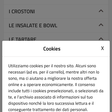
I CROSTONI
LE INSALATE E BOWL
LE TARTARE
X
Cookies
I CONTORNI
Utilizziamo cookies per il nostro sito. Alcuni sono
I DOLCI
necessari (ad es. per il carrello), mentre altri non lo
sono, ma ci aiutano a migliorare la nostra offerta
LE BEVANDE
online e a operare economicamente. Il consenso
include tutti i cookies preselezionati, o selezionati da
LE BIRRE MUTTNIK
te, e l'archivio associato di informazioni sul tuo
dispositivo nonché la loro successiva lettura e il
LA CANTINA - VINI ROSSI
conseguente trattamento dei dati personali.